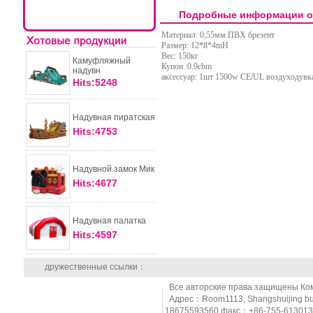
Подробные информации о
Материал: 0,55мм ПВХ брезент
Размер: 12*8*4mH
Вес: 150кг
Камуфляжный
Купон :0.9cbm
надувн
аксессуар: 1шт 1500w CE/UL воздуходувк
Hits:5248
Надувная пиратская
Hits:4753
Надувной замок Мик
Hits:4677
Надувная палатка
Hits:4597
дружественные ссылки：
Все авторские права защищены Компа
Aдрес：Room1113, Shangshuijing buil
18675593560 факс：+86-755-613013